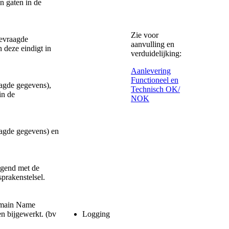
en gaten in de
Zie voor
gevraagde
aanvulling en
 deze eindigt in
verduidelijking:
Aanlevering
Functioneel en
aagde gegevens),
Technisch OK/
in de
NOK
aagde gegevens) en
digend met de
sprakenstelsel.
Domain Name
n bijgewerkt. (bv
Logging