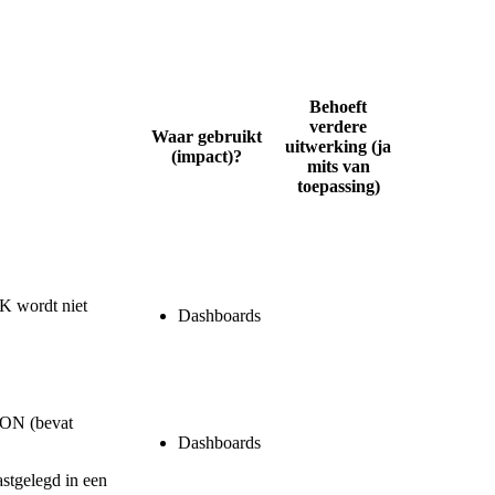
Behoeft
verdere
Waar gebruikt
uitwerking (ja
(impact)?
mits van
toepassing)
OK wordt niet
Dashboards
JSON (bevat
Dashboards
astgelegd in een