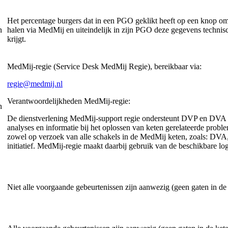
Het percentage burgers dat in een PGO geklikt heeft op een knop o
n
halen via MedMij en uiteindelijk in zijn PGO deze gegevens technis
krijgt.
MedMij-regie (Service Desk MedMij Regie), bereikbaar via:
regie@medmij.nl
Verantwoordelijkheden MedMij-regie:
n
De dienstverlening MedMij-support regie ondersteunt DVP en DVA 
analyses en informatie bij het oplossen van keten gerelateerde proble
zowel op verzoek van alle schakels in de MedMij keten, zoals: DVA
initiatief. MedMij-regie maakt daarbij gebruik van de beschikbare lo
Niet alle voorgaande gebeurtenissen zijn aanwezig (geen gaten in de k