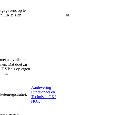
m gegevens op te
ch OK te zien
Ja
met aanvullende
men. Dat doet zij
, DVP als op eigen
gdata.
Aanlevering
Functioneel en
etenregistratie).
Technisch OK/
NOK