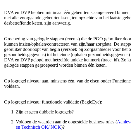
DVA en DVP hebben minimaal één gebeurtenis aangeleverd binnen 
niet alle voorgaande gebeurtenissen, ten opzichte van het laatste gebe
desbetreffende keten, zijn aanwezig.
Groepering van gelogde stappen (events) die de PGO gebruiker door
kunnen inzien/ophalen/contracteren van zijn/haar zorgdata. De stap
gebruiker doorloopt van begin (verzoek bij Zorgaanbieder voor het 
gezondheidsgegevens) tot het einde (ophalen gezondheidsgegevens)
DVA en DVP gelogd met hetzelfde unieke kenmerk (trace_id). Zo k
gelogde stappen gegroepeerd worden binnen één keten.
Op logregel niveau: aan, minstens één, van de eisen onder Function
voldaan.
Op logregel niveau: functionele validatie (EagleEye):
Zijn er geen dubbele logregels?
Voldoen de waarden aan de opgestelde business rules (
Aanleve
en Technisch OK/ NOK
)?