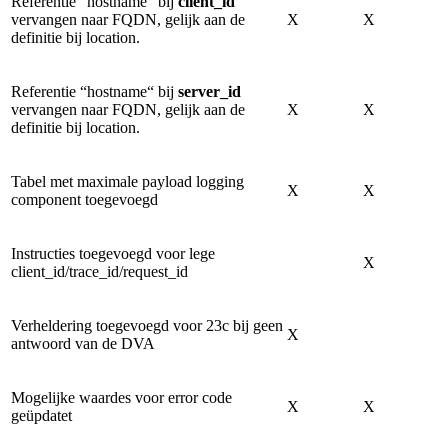
Referentie “hostname“ bij
client_id
vervangen naar FQDN, gelijk aan de
X
X
definitie bij location.
Referentie “hostname“ bij
server_id
vervangen naar FQDN, gelijk aan de
X
X
definitie bij location.
Tabel met maximale payload logging
X
X
component toegevoegd
Instructies toegevoegd voor lege
X
client_id/trace_id/request_id
Verheldering toegevoegd voor 23c bij geen
X
antwoord van de DVA
Mogelijke waardes voor error code
X
X
geüpdatet